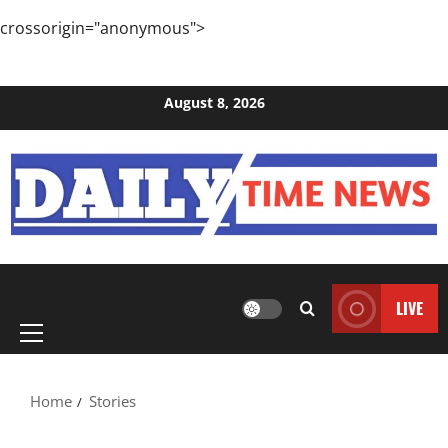
crossorigin="anonymous">
Skip to content
August 8, 2026
Primary
LIVE
Menu
Home
Stories