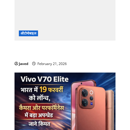
ऑटोमोबाइल
Tata Punch EV फेसलिफ्ट लॉन्च: 468KM रेंज, कीमत
₹6.49 लाख से शुरू, BaaS से और सस्ती!
Javed
February 21, 2026