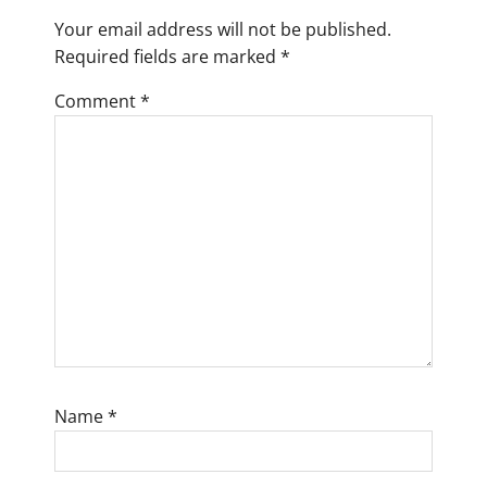
g
Your email address will not be published.
a
Required fields are marked
*
t
Comment
*
i
o
n
Name
*