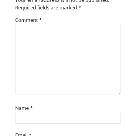
Your email address will not be published.
g
Required fields are marked
*
a
Comment
*
t
i
o
n
Name
*
Email
*