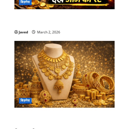
बिज़नेस
Gold Rate Today ,इज़राइल तनाव का असर: सोने की
कीमतों में भारी उतार-चढ़ाव, जानें आज का गोल्ड रेट
Javed
March 2, 2026
बिज़नेस
Gold Rate Today: रिकॉर्ड उछाल के बाद रविवार को
सोना स्थिर, जानें 24 और 22 कैरेट के ताज़ा भाव