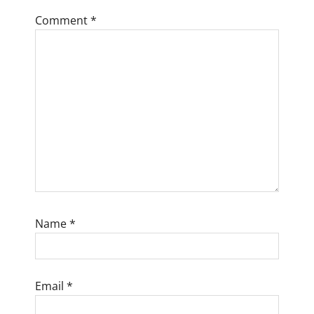
t
Comment
*
i
o
n
Name
*
Email
*