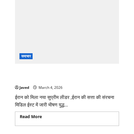
समाचार
ईरान को मिला नया सुप्रीम लीडर,मोजतबा खामेनेई बने
रहबर
Javed
March 4, 2026
ईरान को मिला नया सुप्रीम लीडर ,ईरान की सत्ता की संरचना
मिडिल ईस्ट में जारी भीषण युद्ध...
Read More
Read more about ईरान को मिला नया
सुप्रीम लीडर,मोजतबा खामेनेई बने रहबर