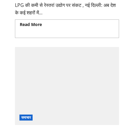
LPG की कमी से रेस्तरां उद्योग पर संकट , नई दिल्ली: अब देश
के कई शहरों में...
Read More
Read more about LPG की कमी से रेस्तरां
उद्योग पर संकट, कई जगह रवा डोसा, परोटा और पिज्जा मेन्यू से
हटे
समाचार
मोजतबा खामेनेई ईरान के नए सुप्रीम लीडर बने