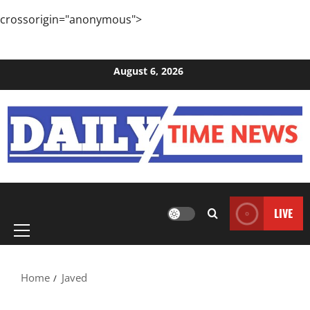
crossorigin="anonymous">
Skip to content
August 6, 2026
Primary
LIVE
Menu
Home
Javed